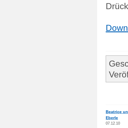
Drück
Downl
Gesc
Verö
Beatrice un
Eberle
07.12.10