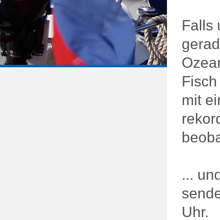
Falls
gerad
Ozean
Fisch
mit e
rekor
beob
... un
sende
Uhr.