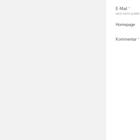
E-Mail
*
wird nicht publiz
Homepage
Kommentar
*