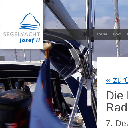
Reise
Boot
«
zur
Die 
Rad
7. De