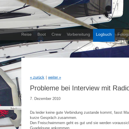
Reise
Boot
Crew
Vorbereitung
Logbuch
Fotoga
«
zurück
|
weiter
»
Probleme bei Interview mit Radi
7. Dezember 2010
Da leider keine gute Verbindung zustande kommt, fasst Ma
kurze Gespräch zusammen.
Den Freischwimmern geht es gut und sie werden voraussich
Guadeloupe ankommen.