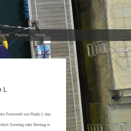
lerie
Partner
Home
o L
rtin Frommelt von Radio L das
tlich Sonntag oder Montag in