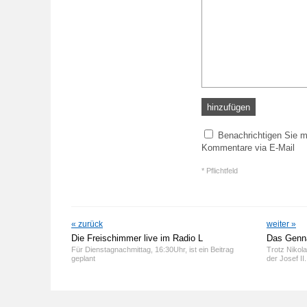
hinzufügen
Benachrichtigen Sie m
Kommentare via E-Mail
* Pflichtfeld
« zurück
weiter »
Die Freischimmer live im Radio L
Das Genna
Für Dienstagnachmittag, 16:30Uhr, ist ein Beitrag
Trotz Nikol
geplant
der Josef II.